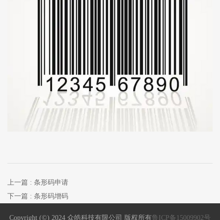
上一篇
: 条形码申请
下一篇
: 条形码增码
Copyright (©) 2024 众皓科技有限公司 版权所有
鲁ICP备15009902号